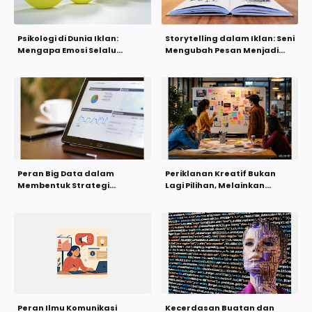
Psikologi di Dunia Iklan:
Storytelling dalam Iklan: Seni
Mengapa Emosi Selalu
Mengubah Pesan Menjadi
Menang?
Kenangan
Peran Big Data dalam
Periklanan Kreatif Bukan
Membentuk Strategi
Lagi Pilihan, Melainkan
Periklanan Modern
Kebutuhan di Era Digital
Peran Ilmu Komunikasi
Kecerdasan Buatan dan