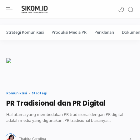
-->
Strategi Komunikasi
Produksi Media PR
Periklanan
Dokumen
Strategi
Komunikasi
PR Tradisional dan PR Digital
Hal utama yang membedakan PR tradisional dengan PR digital
adalah media yang digunakan. PR tradisional biasanya
menggunakan media "tradisional" sepert