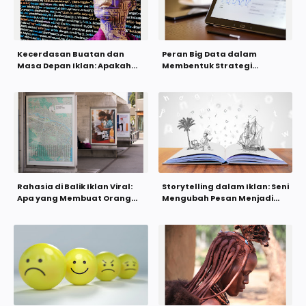
Kecerdasan Buatan dan
Peran Big Data dalam
Masa Depan Iklan: Apakah
Membentuk Strategi
Manusia Masih Dibutuhkan?
Periklanan Modern
Rahasia di Balik Iklan Viral:
Storytelling dalam Iklan: Seni
Apa yang Membuat Orang
Mengubah Pesan Menjadi
Tertarik?
Kenangan